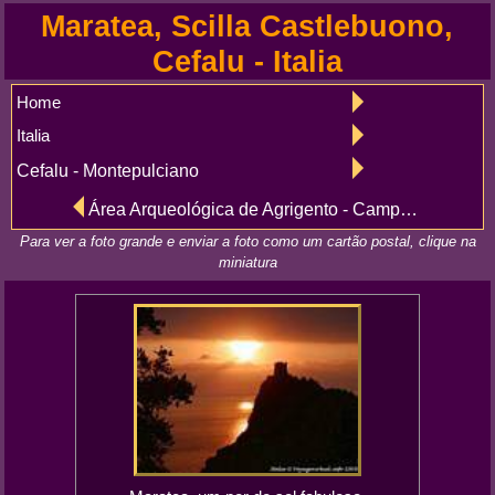
Maratea, Scilla Castlebuono,
Cefalu - Italia
Home
Italia
Cefalu - Montepulciano
Área Arqueológica de Agrigento - Campânia e Basilicata
Para ver a foto grande e enviar a foto como um cartão postal, clique na
miniatura