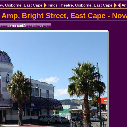
y, Gisborne, East Cape
Kings Theatre, Gisborne, East Cape
An
 Amp, Bright Street, East Cape - Nov