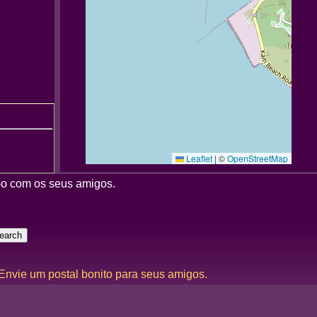
Leaflet
|
©
OpenStreetMap
-o com os seus amigos.
 Envie um postal bonito para seus amigos.