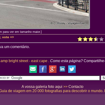
m para ver em tamanho maior.]
, vote =>
va um comentário.
amp bright street - east cape .
Como esta página?
Compartilhe
A vossa galeria foto aqui
>>
Contacto
 Guia de viagem em 20 000 fotografias para descobrir o mundo.