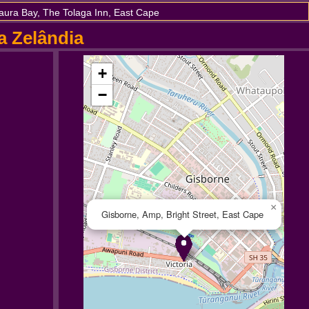
aura Bay, The Tolaga Inn, East Cape
a Zelândia
+
−
×
Gisborne, Amp, Bright Street, East Cape