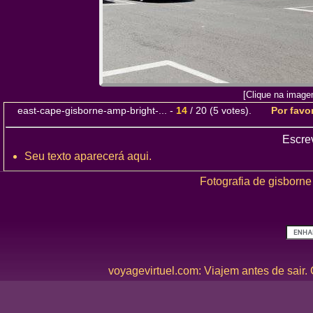
[Clique na image
east-cape-gisborne-amp-bright-...
-
14
/
20
(
5
votes).
Por favor
Escre
Seu texto aparecerá aqui.
Fotografia de gisborne 
voyagevirtuel.com: Viajem antes de sair.