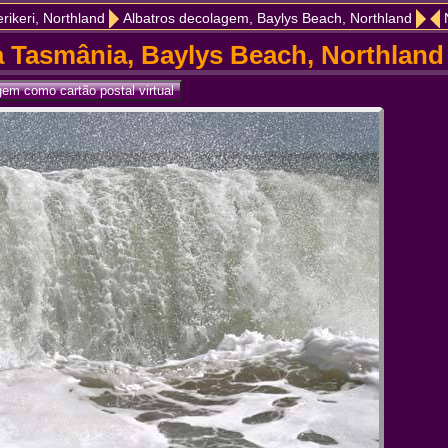
rikeri, Northland
Albatros decolagem, Baylys Beach, Northland
 Tasmânia, Baylys Beach, Northland 