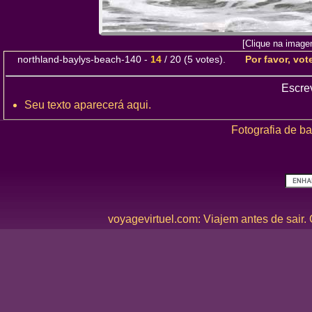
[Clique na image
northland-baylys-beach-140
-
14
/
20
(
5
votes).
Por favor, vot
Escre
Seu texto aparecerá aqui.
Fotografia de ba
voyagevirtuel.com: Viajem antes de sair.