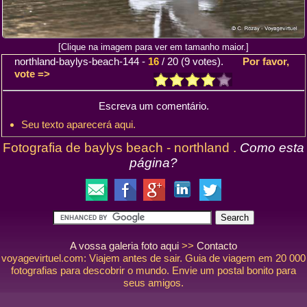
[Clique na imagem para ver em tamanho maior.]
northland-baylys-beach-144
-
16
/
20
(
9
votes).
Por favor,
vote =>
Escreva um comentário.
Seu texto aparecerá aqui.
Fotografia de baylys beach - northland .
Como esta
página?
A vossa galeria foto aqui
>>
Contacto
voyagevirtuel.com: Viajem antes de sair. Guia de viagem em 20 000
fotografias para descobrir o mundo. Envie um postal bonito para
seus amigos.