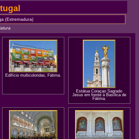
tugal
ga (Extremadura)
iatura
Edifício multicoloridas, Fátima.
Estátua Coraçao Sagrado
Jesus em frente à Basílica de
Fátima.