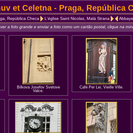
uv et Celetna - Praga, República 
ga, República Checa
L'église Saint Nicolas, Malá Strana
Abbaye
ver a foto grande e enviar a foto como um cartão postal, clique na min
.
Bilkova Josefov Svetove
Café Per Lei, Vieille Ville.
Valce.