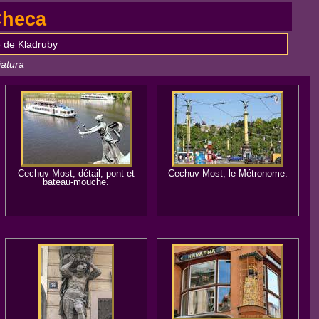
Checa
 de Kladruby
iatura
Cechuv Most, détail, pont et
Cechuv Most, le Métronome.
bateau-mouche.